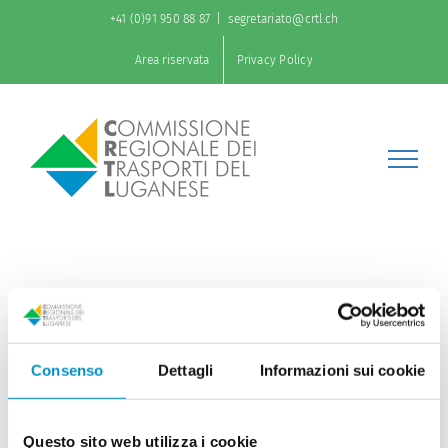
Salta
+41 (0)91 950 88 87
|
segretariato@crtl.ch
al
contenuto
Area riservata
Privacy Policy
Consenso
Dettagli
Informazioni sui cookie
Questo sito web utilizza i cookie