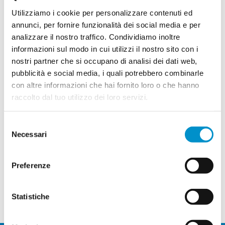
Utilizziamo i cookie per personalizzare contenuti ed
annunci, per fornire funzionalità dei social media e per
analizzare il nostro traffico. Condividiamo inoltre
PAL5, «efficacia insufficiente»
informazioni sul modo in cui utilizzi il nostro sito con i
nostri partner che si occupano di analisi dei dati web,
Berna boccia il finanziamento
pubblicità e social media, i quali potrebbero combinarle
con altre informazioni che hai fornito loro o che hanno
raccolto dal tuo utilizzo dei loro servizi.
MOBILITÀ / L’Ufficio federale dello sviluppo
territoriale cassa il Programma di
Selezione
Necessari
del
Di
Maria Luisa Bernini
|
8 Luglio
su
2026
|
Uncategorized
|
Commenti disabilitati
consenso
PAL5,
Continua a leggere
«efficacia
Preferenze
insufficiente»
Berna
boccia
il
Statistiche
finanziamento