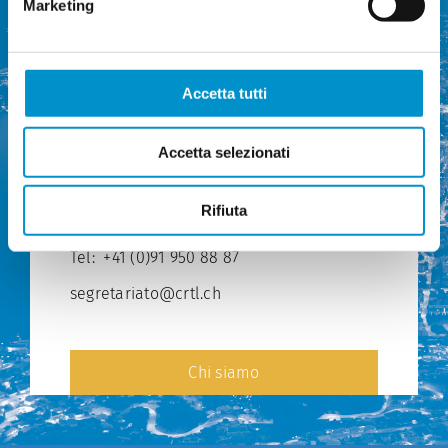
Marketing
Accetta tutti
Commissione regionale dei
Accetta selezionati
trasporti del Luganese
Via Ponte Tresa 12
Rifiuta
6924 Sorengo
Tel:
+41 (0)91 950 88 87
segretariato@crtl.ch
Chi siamo