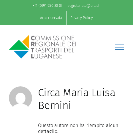
Salta
+41 (0)91 950 88 87
|
segretariato@crtl.ch
al
contenuto
Area riservata
Privacy Policy
Circa
Maria Luisa
Bernini
Questo autore non ha riempito alcun
dettaglio.