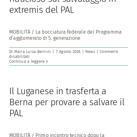
extremis del PAL
MOBILITÀ / La bocciatura federale del Programma
d’agglomerato di 5. generazione
Di
Maria Luisa Bernini
|
7 Agosto 2026
|
News
|
Commenti
su
disabilitati
Malcantone
Continua a leggere
allibito
ma
fiducioso
sul
salvataggio
Il Luganese in trasferta a
in
extremis
Berna per provare a salvare il
del
PAL
PAL
MOBILITÀ / Primo incontro tecnico dopo la