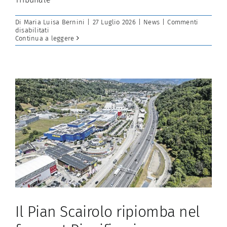
Di
Maria Luisa Bernini
|
27 Luglio 2026
|
News
|
Commenti
su
disabilitati
Vecchie
Continua a leggere
regole
sul
Pian
Scairolo
E
c’è
chi
si
prepara
a
costruire
Il Pian Scairolo ripiomba nel