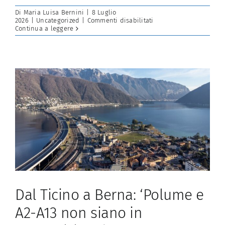
Di
Maria Luisa Bernini
|
8 Luglio
su
2026
|
Uncategorized
|
Commenti disabilitati
PAL5,
Continua a leggere
«efficacia
insufficiente»
Berna
boccia
il
finanziamento
Dal Ticino a Berna: ‘Polume e
A2-A13 non siano in