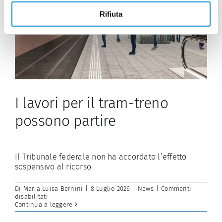
Rifiuta
I lavori per il tram-treno
possono partire
Il Tribunale federale non ha accordato l’effetto
sospensivo al ricorso
Di
Maria Luisa Bernini
|
8 Luglio 2026
|
News
|
Commenti
su
disabilitati
I
Continua a leggere
lavori
per