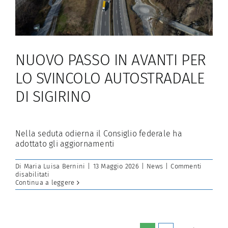
NUOVO PASSO IN AVANTI PER
LO SVINCOLO AUTOSTRADALE
DI SIGIRINO
Nella seduta odierna il Consiglio federale ha
adottato gli aggiornamenti
Di
Maria Luisa Bernini
|
13 Maggio 2026
|
News
|
Commenti
su
disabilitati
NUOVO
Continua a leggere
PASSO
IN
AVANTI
PER
LO