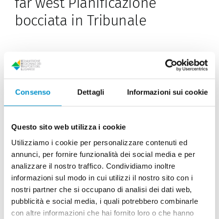
far west Pianificazione
bocciata in Tribunale
LUGANESE / Il TRAM ha evaso i 22 ricorsi inoltrati
contro
Di
Maria Luisa Bernini
|
24 Luglio 2026
|
News
|
Commenti
Consenso
Dettagli
Informazioni sui cookie
su
disabilitati
Il
Continua a leggere
Pian
Scairolo
ripiomba
Questo sito web utilizza i cookie
nel
far
Utilizziamo i cookie per personalizzare contenuti ed
west
annunci, per fornire funzionalità dei social media e per
Pianificazione
bocciata
analizzare il nostro traffico. Condividiamo inoltre
in
informazioni sul modo in cui utilizzi il nostro sito con i
Tribunale
nostri partner che si occupano di analisi dei dati web,
pubblicità e social media, i quali potrebbero combinarle
con altre informazioni che hai fornito loro o che hanno