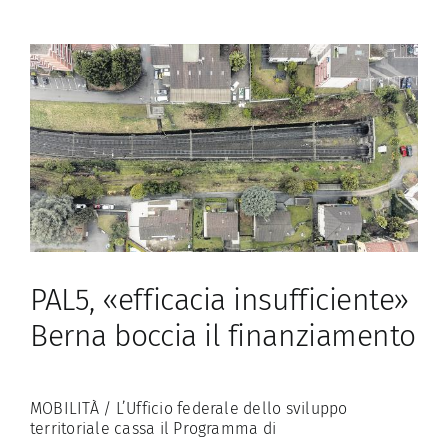
il
tram-
treno
possono
partire
PAL5, «efficacia insufficiente»
Berna boccia il finanziamento
MOBILITÀ / L’Ufficio federale dello sviluppo
territoriale cassa il Programma di