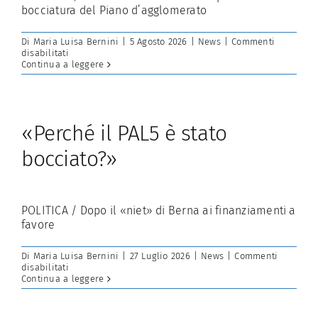
bocciatura del Piano d’agglomerato
Di
Maria Luisa Bernini
|
5 Agosto 2026
|
News
|
Commenti
su
disabilitati
Il
Continua a leggere
Luganese
in
trasferta
a
Berna
«Perché il PAL5 è stato
per
provare
bocciato?»
a
salvare
il
PAL
POLITICA / Dopo il «niet» di Berna ai finanziamenti a
favore
Di
Maria Luisa Bernini
|
27 Luglio 2026
|
News
|
Commenti
su
disabilitati
«Perché
Continua a leggere
il
PAL5
è