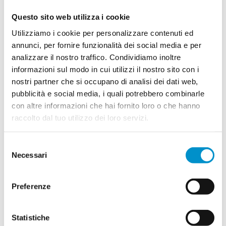
Questo sito web utilizza i cookie
Utilizziamo i cookie per personalizzare contenuti ed
annunci, per fornire funzionalità dei social media e per
analizzare il nostro traffico. Condividiamo inoltre
informazioni sul modo in cui utilizzi il nostro sito con i
Da oggi (e per un anno) la
nostri partner che si occupano di analisi dei dati web,
pubblicità e social media, i quali potrebbero combinarle
viabilità a Lugano cambia
con altre informazioni che hai fornito loro o che hanno
radicalmente
raccolto dal tuo utilizzo dei loro servizi.
Selezione
Chiude il tratto di strada sotto la Stazione FFS e
Necessari
del
consenso
Di
Maria Luisa Bernini
|
2 Giugno 2025
|
News
|
Commenti
su
disabilitati
Preferenze
Da
Continua a leggere
oggi
(e
Statistiche
per
un