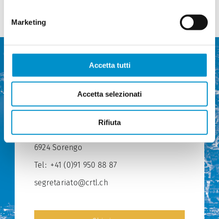
anno)
la
Marketing
viabilità
a
Lugano
cambia
radicalmente
Accetta tutti
Accetta selezionati
Commissione regionale dei
trasporti del Luganese
Rifiuta
Via Ponte Tresa 12
6924 Sorengo
Tel:
+41 (0)91 950 88 87
segretariato@crtl.ch