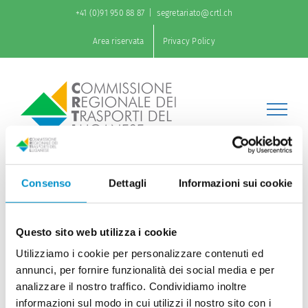
Salta
+41 (0)91 950 88 87
|
segretariato@crtl.ch
al
contenuto
Area riservata
Privacy Policy
Consenso
Dettagli
Informazioni sui cookie
Ora per il Ponte di Spada è
Questo sito web utilizza i cookie
finalmente la volta buona
Utilizziamo i cookie per personalizzare contenuti ed
annunci, per fornire funzionalità dei social media e per
analizzare il nostro traffico. Condividiamo inoltre
informazioni sul modo in cui utilizzi il nostro sito con i
VALLE DEL CASSARATE / Cresciuto in giudicato il