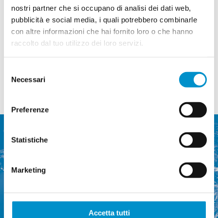
nostri partner che si occupano di analisi dei dati web,
bando per
pubblicità e social media, i quali potrebbero combinarle
con altre informazioni che hai fornito loro o che hanno
Di
Maria Luisa Bernini
|
16 Luglio 2025
|
News
|
Commenti
su
disabilitati
raccolto dal tuo utilizzo dei loro servizi.
Ora
Continua a leggere
per
il
Selezione
Ponte
di
Necessari
del
Spada
consenso
è
finalmente
la
Preferenze
volta
buona
Statistiche
Marketing
Commissione regionale dei
trasporti del Luganese
Accetta tutti
Via Ponte Tresa 12