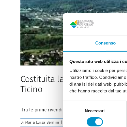
Consenso
Questo sito web utilizza i c
Utilizziamo i cookie per perso
Costituita la Conferenza dei 
nostro traffico. Condividiamo 
di analisi dei dati web, pubbl
Ticino
che hanno raccolto dal tuo uti
Selezione
Tra le prime rivendicazioni la realizzazione del c
Necessari
del
consenso
Di
Maria Luisa Bernini
|
30 Agosto 2023
|
News
|
Commenti di