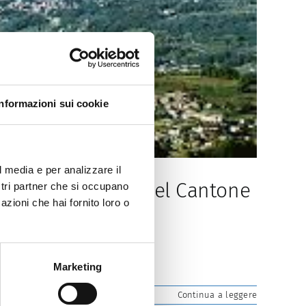
Informazioni sui cookie
l media e per analizzare il
ali dei trasporti del Cantone
ostri partner che si occupano
azioni che hai fornito loro o
Marketing
Continua a leggere