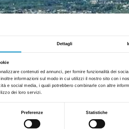
Dettagli
ookie
nalizzare contenuti ed annunci, per fornire funzionalità dei socia
Presidenti delle Commissioni region
inoltre informazioni sul modo in cui utilizzi il nostro sito con i n
icità e social media, i quali potrebbero combinarle con altre inform
lizzo dei loro servizi.
ollegamento veloce tra
Preferenze
Statistiche
su
sabilitati
Costituita