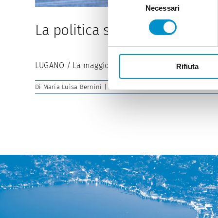
Necessari
del
consenso
La politica si è spaccata sul 
LUGANO / La maggioranza della Gestione ha avallato
Rifiuta
Di
Maria Luisa Bernini
|
21 Marzo 2026
|
News
|
Commenti dis