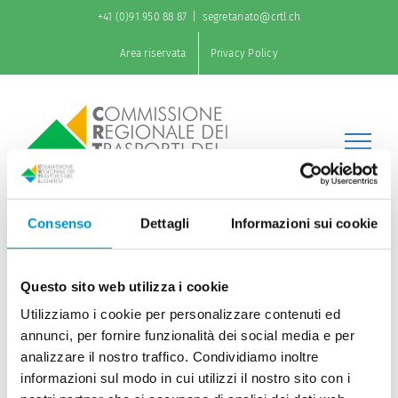
Salta
+41 (0)91 950 88 87
|
segretariato@crtl.ch
al
contenuto
Area riservata
Privacy Policy
Consenso
Dettagli
Informazioni sui cookie
Via libera alla passerella sul
Questo sito web utilizza i cookie
Cusella
Utilizziamo i cookie per personalizzare contenuti ed
annunci, per fornire funzionalità dei social media e per
analizzare il nostro traffico. Condividiamo inoltre
Consiglio di Stato ha approvato la variante di Piano
informazioni sul modo in cui utilizzi il nostro sito con i
regolatore