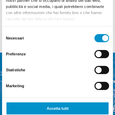
nostri partner che si occupano di analisi dei dati web,
pubblicità e social media, i quali potrebbero combinarle
Di
Maria Luisa Bernini
|
20 Novembre 2025
|
News
|
Commenti
con altre informazioni che hai fornito loro o che hanno
su
disabilitati
Via
Continua a leggere
raccolto dal tuo utilizzo dei loro servizi.
libera
alla
passerella
Selezione
sul
Cusella
Necessari
del
consenso
Preferenze
Statistiche
Marketing
Commissione regionale dei
trasporti del Luganese
Via Ponte Tresa 12
Accetta tutti
6924 Sorengo