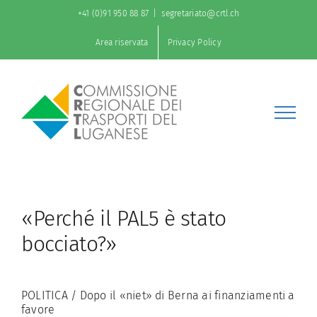
Salta
+41 (0)91 950 88 87
|
segretariato@crtl.ch
al
contenuto
Area riservata
Privacy Policy
«Perché il PAL5 è stato
bocciato?»
POLITICA / Dopo il «niet» di Berna ai finanziamenti a
favore