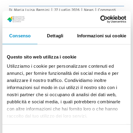
Di
Maria Luisa Bernini
|
27 Luglio 2026
|
News
|
Commenti
su
disabilitati
«Perché
Continua a leggere
il
PAL5
è
Consenso
Dettagli
Informazioni sui cookie
stato
bocciato?»
Opposizione cantonale allo
Questo sito web utilizza i cookie
svincolo
Utilizziamo i cookie per personalizzare contenuti ed
annunci, per fornire funzionalità dei social media e per
analizzare il nostro traffico. Condividiamo inoltre
informazioni sul modo in cui utilizzi il nostro sito con i
SIGIRINO / Si tratterebbe di una questione di
nostri partner che si occupano di analisi dei dati web,
immissioni foniche,
pubblicità e social media, i quali potrebbero combinarle
con altre informazioni che hai fornito loro o che hanno
Di
Maria Luisa Bernini
|
13 Febbraio 2025
|
News
|
Commenti
su
disabilitati
raccolto dal tuo utilizzo dei loro servizi.
Opposizione
Continua a leggere
cantonale
allo
Selezione
svincolo