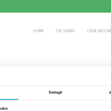
HOME
CHI SIAMO
COSA FACCI
finalmente la volta buona
Dettagli
ndo per
su
abilitati
ookie
Ora