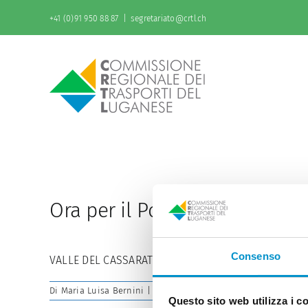
Salta
al
+41 (0)91 950 88 87
|
segretariato@crtl.ch
contenuto
Ora per il Ponte di Spada è 
Consenso
VALLE DEL CASSARATE / Cresciuto in giudicato il ba
Di
Maria Luisa Bernini
|
16 Luglio 2025
|
News
|
Commenti dis
Questo sito web utilizza i c