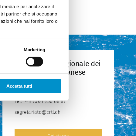
l media e per analizzare il
ostri partner che si occupano
azioni che hai fornito loro o
Marketing
Commissione regionale dei
trasporti del Luganese
Via Ponte Tresa 12
Accetta tutti
6924 Sorengo
Tel:
+41 (0)91 950 88 87
segretariato@crtl.ch