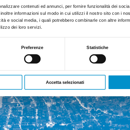
per
nalizzare contenuti ed annunci, per fornire funzionalità dei socia
il
Ponte
inoltre informazioni sul modo in cui utilizzi il nostro sito con i n
di
icità e social media, i quali potrebbero combinarle con altre inform
Spada
è
lizzo dei loro servizi.
finalmente
la
volta
buona
Preferenze
Statistiche
Accetta selezionati