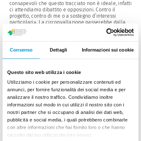
consapevoli che questo tracciato non è ideale, infatti
ci attendiamo dibattito e opposizioni. Contro
il
progetto, contro di me o a sostegno d’interessi
particolari». La circonvallazione passerebbe dalla
zona residenziale e dai prati fra la strada attuale e
la riva del lago.
«Senza dimenticare che si tratta di un’operacostosa,
Consenso
Dettagli
Informazioni sui cookie
anche in questa versione: un’ulterioremotivo di
opposizione ». A proposito: dei 337milioni necessari,
221 saranno coperti dal Cantone e il resto, con una
Questo sito web utilizza i cookie
chiave di ripartizione che vede Lugano contribuire
per
circa il cinquanta percento, da tutti i Comuni
Utilizziamo i cookie per personalizzare contenuti ed
riuniti nella Commissione regionale dei trasporti del
annunci, per fornire funzionalità dei social media e per
Luganese. Questi potranno attingere al fondo per il
analizzare il nostro traffico. Condividiamo inoltre
Piano dei trasporti del Luganese, alimentato dai
Comuni stessi fino a raggiungere gli attuali 116
informazioni sul modo in cui utilizzi il nostro sito con i
milioni.
nostri partner che si occupano di analisi dei dati web,
pubblicità e social media, i quali potrebbero combinarle
«Non fare nulla? No»
con altre informazioni che hai fornito loro o che hanno
raccolto dal tuo utilizzo dei loro servizi.
«O realizziamo questa variante, o non realizziamo