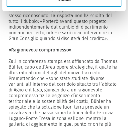
dovere, prima della fine del percorso, di mettere sul
tavolo una soluzione, seppur non ideale come da lui
stesso riconosciuto. La risposta non ha sciolto del
tutto il dubbio: «Porterò avanti questo progetto
indipendentemente dal cambio di
dipartimento –
non ancora certo,
ndr
– e sarò io ad intervenire in
Gran Consiglio quando si discuterà del credito».
«Ragionevole compromesso»
Zali in conferenza stampa era affiancato da Thomas
Bühler, capo dell’Area opere strategiche, il quale ha
illustrato alcuni dettagli del nuovo tracciato.
Premettendo che «sono state studiate diverse
varianti all’interno del corridoio situato tra l’abitato
di Agno e il
lago, giungendo a un ragionevole
compromesso tra le esigenze d’inserimento
territoriale e la sostenibilità dei costi», Bühler ha
spiegato che la soluzione fuori terra prevede un
cavalcavia che passa sopra la linea della Ferrovia
Lugano-Ponte Tresa in zona Vallone, mentre
la
galleria di aggiramento in quel punto «non fa più