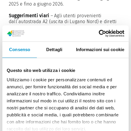
2025 e fino a giugno 2026.
Suggerimenti viari
– Agli utenti provenienti
dall’autostrada A2 (uscita di Lugano Nord) e diretti
verso Lugano Centro o Molino Nuovo si consiglia di
percorrere la Galleria Vedeggio-Cassarate. Per gli
utenti che da Massagno sono diretti verso Lugano
Centro o Molino Nuovo si consiglia di privilegiare il
Consenso
Dettagli
Informazioni sui cookie
percorso alternativo lungo via Tesserete (con
transito dall’incrocio Arizona) e via Torricelli. Se
invece la destinazione è Loreto o Paradiso, si
raccomanda di transitare da via Besso.
Questo sito web utilizza i cookie
Utilizziamo i cookie per personalizzare contenuti ed
Gli utenti in arrivo dalla zona dell’Ospedale Civico e
diretti verso Loreto o Paradiso sono invitati a seguire
annunci, per fornire funzionalità dei social media e per
il percorso lungo via Torricelli, via Trevano e quindi
analizzare il nostro traffico. Condividiamo inoltre
risalire lungo via Zurigo.
informazioni sul modo in cui utilizzi il nostro sito con i
nostri partner che si occupano di analisi dei dati web,
Per chi proviene, rispettivamente, da Breganzona e
pubblicità e social media, i quali potrebbero combinarle
da Bioggio (Via Crespera) non sono previste
modifiche alla viabilità; si consiglia tuttavia di
con altre informazioni che hai fornito loro o che hanno
privilegiare l’accesso al centro città da Via Besso
raccolto dal tuo utilizzo dei loro servizi.