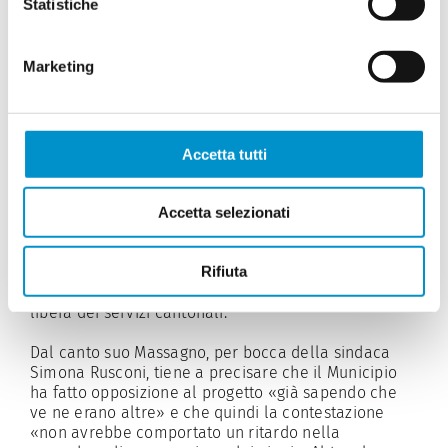
Statistiche
avanzare delle richieste. Richieste che sono state
accolte sottoscrivendo un accordo previo ritiro delle
contestazioni. Savosa, ad esempio, aveva anche
Marketing
chiesto al Cantone di sostenere un progetto di
parziale copertura delle attuali bretelle per
garantire in futuro un migliore collegamento tra il
comparto Valgersa e quello del Pian Povrò. Ma
à
côté,
Savosa ha anche un altro progetto in mente (in
Accetta tutti
collaborazione con Massagno, essendo in egual
misura proprietari del
terreno), ed è quello di fare
pulizia dei «posteggi in superficie in zona Valgersa e
Accetta selezionati
realizzare un autosilo sotterraneo da novanta posti,
in modo tale da liberare spazio e creare una piazza
Rifiuta
», ci dice il sindaco Raffaele Schärer, precisando che
la variante di Piano regolatore ha già ottenuto il via
libera dei servizi cantonali.
Dal canto suo Massagno, per bocca della sindaca
Simona Rusconi, tiene a precisare che il Municipio
ha fatto opposizione al progetto «già sapendo che
ve ne erano altre» e che quindi la contestazione
«non avrebbe comportato un ritardo nella