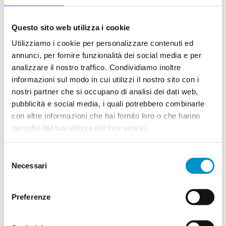
via San Gottardo (nel tratto compreso tra il nodo
della Cappella Due Mani e l’incrocio con via
Cantonale) dopo il declassamento della strada in
Questo sito web utilizza i cookie
oggetto con la messa in funzione della Porta Ovest.
Ma anche l’assegnazione di un diritto di prelazione a
Utilizziamo i cookie per personalizzare contenuti ed
Massagno e Savosa nell’acquisto dei terreni
annunci, per fornire funzionalità dei social media e per
comprendenti il «ricciolo » autostradale e gli
analizzare il nostro traffico. Condividiamo inoltre
scorpori situati tra il Valgersa e la futura pista
informazioni sul modo in cui utilizzi il nostro sito con i
ciclabile.
nostri partner che si occupano di analisi dei dati web,
Richieste accolte
pubblicità e social media, i quali potrebbero combinarle
con altre informazioni che hai fornito loro o che hanno
Il cosiddetto progetto Porta Ovest, lo ricordiamo,
raccolto dal tuo utilizzo dei loro servizi.
mira a rivedere i flussi di traffico fra la piana del
Vedeggio e Lugano, introducendo il doppio senso di
marcia sulla due bretelle autostradali e
Selezione
declassandole a strada cantonale. Massagno e
Necessari
del
Savosa si erano oppo-
consenso
sti non tanto al progetto in sé, che è sempre stato
Preferenze
considerato adeguato alle esigenze di
miglioramento della viabilità, quanto piuttosto con il
preciso intento di sedersi al tavolo con il Cantone e