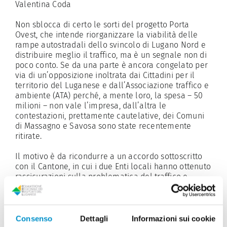
Valentina Coda
Non sblocca di certo le sorti del progetto Porta
Ovest, che intende riorganizzare la viabilità delle
rampe autostradali dello svincolo di Lugano Nord e
distribuire meglio il traffico, ma è un segnale non di
poco conto. Se da una parte è ancora congelato per
via di un’opposizione inoltrata dai Cittadini per il
territorio del Luganese e dall’Associazione traffico e
ambiente (ATA) perché, a mente loro, la spesa – 50
milioni – non vale l’impresa, dall’altra le
contestazioni, prettamente cautelative, dei Comuni
di Massagno e Savosa sono state recentemente
ritirate.
Il motivo è da ricondurre a un accordo sottoscritto
con il Cantone, in cui i due Enti locali hanno ottenuto
rassicurazioni sulla problematica del traffico e
alcune misure complementari volte a migliorare la
qualità paesaggistica, ambientale e urbana. Come
ad esempio l’impatto fonico sul centro Valgersa e la
possibilità, per Savosa, di introdurre il 30 all’ora su
Consenso
Dettagli
Informazioni sui cookie