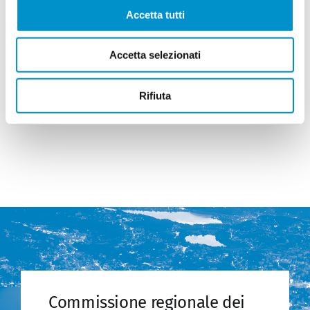
della conferenza stampa nell’atrio del Palazzo delle
Accetta tutti
Orsoline.
La conferenza stampa sarà trasmessa in diretta
Accetta selezionati
streaming dalle 09:00 sul sito web del Cantone
(
www.ti.ch/streaming
) e sul canale YouTube
(
www.youtube.com/cantoneTI
).
Rifiuta
Commissione regionale dei