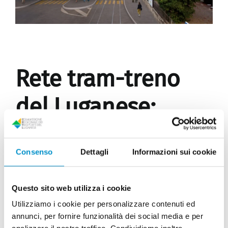
Rete tram-treno
del Luganese:
aggiornamento
Consenso
Dettagli
Informazioni sui cookie
Pubblicato il 11 Settembre 2025
Questo sito web utilizza i cookie
Conferenza stampa del Dipartimento del territorio
Utilizziamo i cookie per personalizzare contenuti ed
(DT): aggiornamento sul progetto della Rete tram-
annunci, per fornire funzionalità dei social media e per
treno del Luganese.