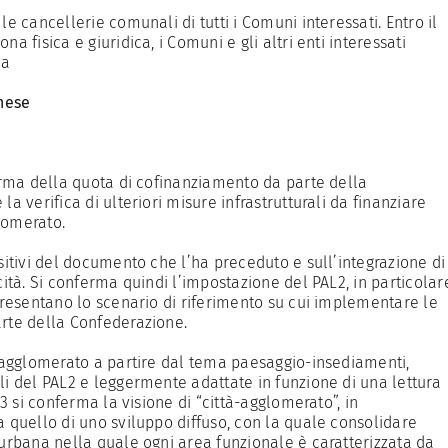
e cancellerie comunali di tutti i Comuni interessati. Entro il
a fisica e giuridica, i Comuni e gli altri enti interessati
la
nese
ferma della quota di cofinanziamento da parte della
a verifica di ulteriori misure infrastrutturali da finanziare
lomerato.
sitivi del documento che l’ha preceduto e sull’integrazione di
cità. Si conferma quindi l’impostazione del PAL2, in particolar
ppresentano lo scenario di riferimento su cui implementare le
arte della Confederazione.
l’agglomerato a partire dal tema paesaggio-insediamenti,
li del PAL2 e leggermente adattate in funzione di una lettura
L3 si conferma la visione di “città-agglomerato”, in
a quello di uno sviluppo diffuso, con la quale consolidare
 urbana nella quale ogni area funzionale è caratterizzata da