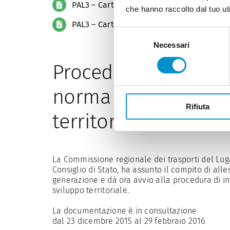
PAL3 – Carta tematica Rete viaria e sta
che hanno raccolto dal tuo uti
PAL3 – Carta tematica Mobilità lenta
Selezione
Necessari
del
consenso
Procedura di Inform
norma dell’art. 11 d
Rifiuta
territoriale
La Commissione regionale dei trasporti del Lug
Consiglio di Stato, ha assunto il compito di al
generazione e dà ora avvio alla procedura di i
sviluppo territoriale.
La documentazione è in consultazione
dal 23 dicembre 2015 al 29 febbraio 2016