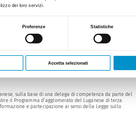
zionamento
lizzo dei loro servizi.
Preferenze
Statistiche
azione e partecipazione a
ella Legge sullo sviluppo
Accetta selezionati
anese, sulla base di una delega di competenza da parte del
lestire il Programma d’agglomerato del Luganese di terza
nformazione e partecipazione ai sensi della Legge sullo