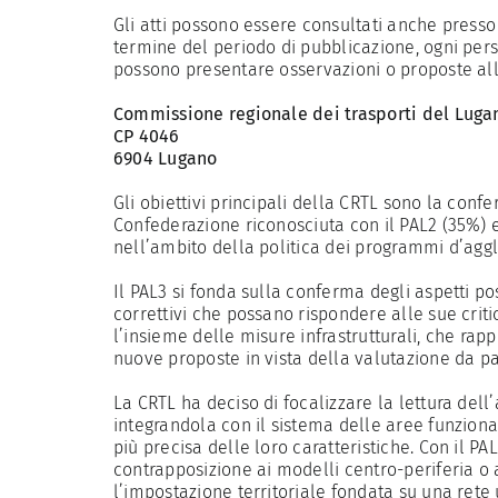
Gli atti possono essere consultati anche presso l
termine del periodo di pubblicazione, ogni person
possono presentare osservazioni o proposte al
Commissione regionale dei trasporti del Luga
CP 4046
6904 Lugano
Gli obiettivi principali della CRTL sono la con
Confederazione riconosciuta con il PAL2 (35%) e l
nell’ambito della politica dei programmi d’agg
Il PAL3 si fonda sulla conferma degli aspetti po
correttivi che possano rispondere alle sue criti
l’insieme delle misure infrastrutturali, che ra
nuove proposte in vista della valutazione da p
La CRTL ha deciso di focalizzare la lettura del
integrandola con il sistema delle aree funziona
più precisa delle loro caratteristiche. Con il PA
contrapposizione ai modelli centro-periferia o 
l’impostazione territoriale fondata su una rete