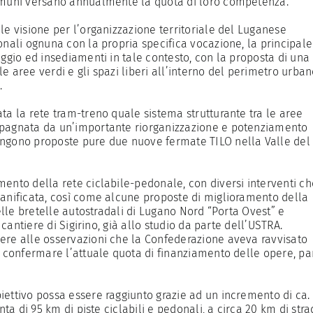
Comuni versano annualmente la quota di loro competenza.
le visione per l’organizzazione territoriale del Luganese
onali ognuna con la propria specifica vocazione, la principale
aggio ed insediamenti in tale contesto, con la proposta di una
 aree verdi e gli spazi liberi all’interno del perimetro urban
.
ta la rete tram-treno quale sistema strutturante tra le aree
mpagnata da un’importante riorganizzazione e potenziamento
engono proposte pure due nuove fermate TILO nella Valle del
ento della rete ciclabile-pedonale, con diversi interventi ch
ianificata, così come alcune proposte di miglioramento della
delle bretelle autostradali di Lugano Nord “Porta Ovest” e
 cantiere di Sigirino, già allo studio da parte dell’USTRA.
ere alle osservazioni che la Confederazione aveva ravvisato
o confermare l’attuale quota di finanziamento delle opere, pa
ettivo possa essere raggiunto grazie ad un incremento di ca. 
nta di 95 km di piste ciclabili e pedonali, a circa 20 km di str