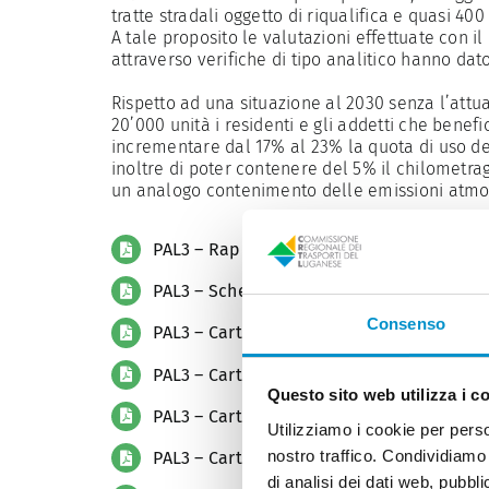
tratte stradali oggetto di riqualifica e quasi 400
A tale proposito le valutazioni effettuate con il
attraverso verifiche di tipo analitico hanno dato 
Rispetto ad una situazione al 2030 senza l’attu
20’000 unità i residenti e gli addetti che benefi
incrementare dal 17% al 23% la quota di uso dei
inoltre di poter contenere del 5% il chilometrag
un analogo contenimento delle emissioni atmos
PAL3 – Rapporto esplicativo
PAL3 – Schede delle misure
Consenso
PAL3 – Carta Scenario auspicato
PAL3 – Carta tematica Paesaggio
Questo sito web utilizza i c
PAL3 – Carta tematica Insediamenti
Utilizziamo i cookie per perso
nostro traffico. Condividiamo 
PAL3 – Carta tematica Trasporti pubblico,
di analisi dei dati web, pubbl