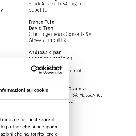
Studi Associati SA Lugano,
capofila
 e
Franco Tufo
David Tron
Citec Ingénieurs Conseils SA
Ginevra, mobilità
e
Andreas Kipar
Federico Scopinich
LAND srl Milano,
paesaggio/insediamenti
Gianni Brugnoli
Lorenza Passardi Gianola
Informazioni sui cookie
Brugnoli e Gottardi SA Massagno,
modello del traffico
l media e per analizzare il
ostri partner che si occupano
azioni che hai fornito loro o