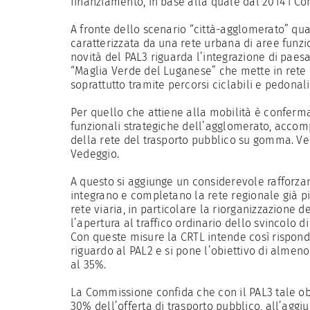
finanziamento, in base alla quale dal 2014 i 
A fronte dello scenario “città-agglomerato” qua
caratterizzata da una rete urbana di aree funzi
novità del PAL3 riguarda l’integrazione di paes
“Maglia Verde del Luganese” che mette in rete le
soprattutto tramite percorsi ciclabili e pedonali
Per quello che attiene alla mobilità è conferma
funzionali strategiche dell’agglomerato, acco
della rete del trasporto pubblico su gomma. V
Vedeggio.
A questo si aggiunge un considerevole rafforzam
integrano e completano la rete regionale già p
rete viaria, in particolare la riorganizzazione 
l’apertura al traffico ordinario dello svincolo di
Con queste misure la CRTL intende così rispond
riguardo al PAL2 e si pone l’obiettivo di almen
al 35%.
La Commissione confida che con il PAL3 tale obi
30% dell’offerta di trasporto pubblico, all’aggiu