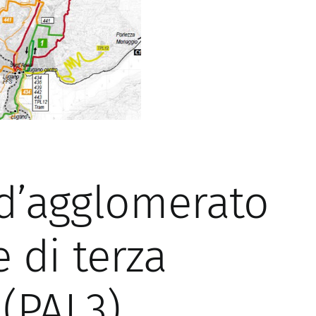
d’agglomerato
 di terza
(PAL3)