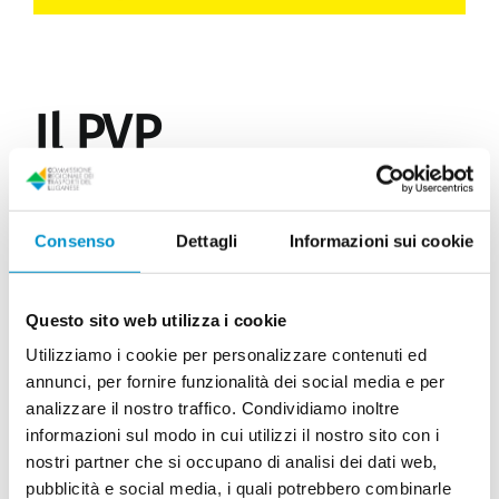
Il PVP
Pubblicato il 30 Maggio 2022
Consenso
Dettagli
Informazioni sui cookie
Il Piano della viabilità del Polo luganese (PVP) è uno
strumento di attuazione del PTL che accompagna la
Questo sito web utilizza i cookie
messa in esercizio della galleria Vedeggio-
Cassarate.
Utilizziamo i cookie per personalizzare contenuti ed
annunci, per fornire funzionalità dei social media e per
Tema centrale del PVP è quello della mobilità e
analizzare il nostro traffico. Condividiamo inoltre
dell’intermodalità nel comprensorio centrale
dell’agglomerato luganese denominato “Polo”,
informazioni sul modo in cui utilizzi il nostro sito con i
interno all’anello di circonvallazione stradale
nostri partner che si occupano di analisi dei dati web,
“Omega”, costituito dalla tratta autostradale
pubblicità e social media, i quali potrebbero combinarle