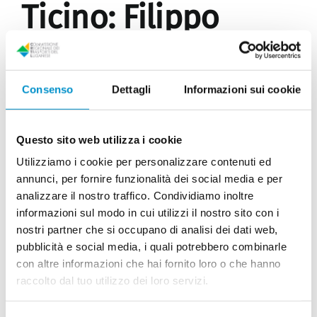
Ticino: Filippo
Lombardi nuovo
presidente e
Consenso
Dettagli
Informazioni sui cookie
Nicola Pini vice
Questo sito web utilizza i cookie
Utilizziamo i cookie per personalizzare contenuti ed
Pubblicato il 20 Febbraio 2025
annunci, per fornire funzionalità dei social media e per
analizzare il nostro traffico. Condividiamo inoltre
informazioni sul modo in cui utilizzi il nostro sito con i
Nella sua seduta odierna la Conferenza dei
nostri partner che si occupano di analisi dei dati web,
Presidenti delle cinque Commissioni regionali dei
pubblicità e social media, i quali potrebbero combinarle
trasporti (CRT) del Cantone Ticino, ha provveduto a
con altre informazioni che hai fornito loro o che hanno
rinnovare il proprio organico.
raccolto dal tuo utilizzo dei loro servizi.
Alla presidenza è stato nominato il presidente della
Commissione regionale dei trasporti del Luganese