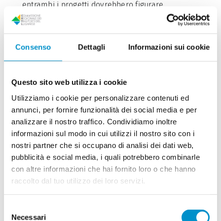
entrambi i progetti dovrebbero figurare
nell’orizzonte 2045: li riteniamo di pari
importanza e urgenza e quindi chiediamo al
Consiglio federale di non metterli in
competizione l’uno con l’altro, lo troviamo un
Consenso
Dettagli
Informazioni sui cookie
po’ scorretto in quanto pregiudizievole agli
interessi del Ticino. Nella nostra presa di
posizione (nell’ambito della consultazione, ndr)
Questo sito web utilizza i cookie
chiederemo quindi di poter incontrare il
consigliere federale Albert Rösti per difendere le
Utilizziamo i cookie per personalizzare contenuti ed
nostre argomentazioni».
annunci, per fornire funzionalità dei social media e per
analizzare il nostro traffico. Condividiamo inoltre
Il ‘no’ del
informazioni sul modo in cui utilizzi il nostro sito con i
nostri partner che si occupano di analisi dei dati web,
Mendrisiotto è
pubblicità e social media, i quali potrebbero combinarle
con altre informazioni che hai fornito loro o che hanno
diventato un ‘sì, ma’
raccolto dal tuo utilizzo dei loro servizi.
Selezione
Lombardi sottolinea che si valuta positivamente
Necessari
del