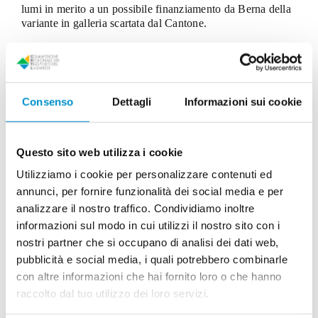
lumi in merito a un possibile finanziamento da Berna della
variante in galleria scartata dal Cantone.
Nella missiva, datata 20 ottobre Rösti ha in sostanza
ribadito quanto detto dal Consiglio federale lo scorso
agosto
in risposta a un’interpellanza di Piero Marchesi.
Ossia che «in linea di principio» un finanziamento
Consenso
Dettagli
Informazioni sui cookie
nell’ambito di un Piano di agglomerato. Tenendo presente
che un’opera deve essere integrata in una strategia globale
dei trasporti e deve essere coordinata con lo sviluppo degli
insediamenti. «Lo scorso agosto, a seguito di una mia
Questo sito web utilizza i cookie
interpellanza, da Berna era arrivata una conferma chiara:
Utilizziamo i cookie per personalizzare contenuti ed
un finanziamento federale per la circonvallazione Agno-
annunci, per fornire funzionalità dei social media e per
Bioggio era possibile. Un’indicazione che avevo anticipato
quasi
un anno prima, visto che me l’aveva fornita il
analizzare il nostro traffico. Condividiamo inoltre
Consigliere federale Albert Rösti in un colloquio privato»,
informazioni sul modo in cui utilizzi il nostro sito con i
ha scritto il presidente dell’UDC e sindaco di Tresa, Piero
nostri partner che si occupano di analisi dei dati web,
Marchesi. Il Dipartimento del territorio – e in particolare il
pubblicità e social media, i quali potrebbero combinarle
direttore Claudio Zali – ha scelto di non muoversi,
con altre informazioni che hai fornito loro o che hanno
rifiutando di chiedere i fondi, o anche solo di incontrare
Rösti. La risposta ufficiale del Consigliere federale
raccolto dal tuo utilizzo dei loro servizi.
all’associazione LEA conferma quanto avevo detto allora: