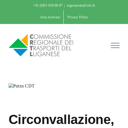
Salta
+41 (0)91 950 88 87
|
segretariato@crtl.ch
al
contenuto
Area riservata
Privacy Policy
Circonvallazione,